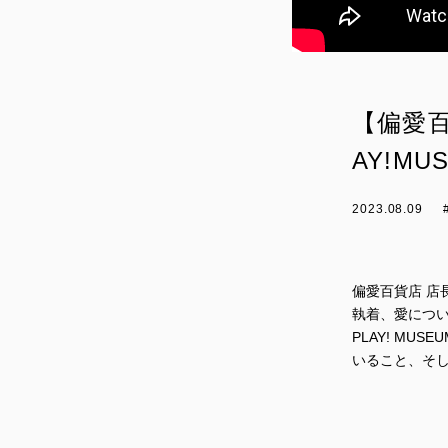
【偏愛百
AY!M
2023.08.09
偏愛百貨店 店
執着、愛につい
PLAY! M
いること、そ